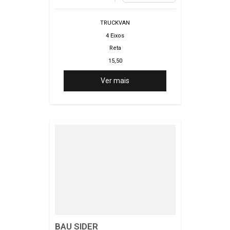
TRUCKVAN
4 Eixos
Reta
15,50
2,60
Ver mais
3,070
BAU SIDER